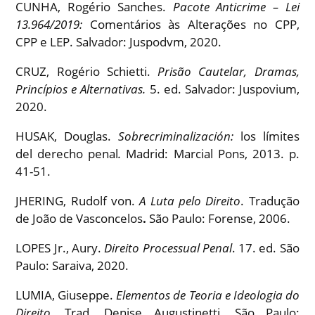
CUNHA, Rogério Sanches.
Pacote Anticrime – Lei
13.964/2019:
Comentários às Alterações no CPP,
CPP e LEP. Salvador: Juspodvm, 2020.
CRUZ, Rogério Schietti.
Prisão Cautelar, Dramas,
Princípios e Alternativas.
5. ed. Salvador: Juspovium,
2020.
HUSAK, Douglas.
Sobrecriminalización:
los límites
del derecho penal
.
Madrid: Marcial Pons, 2013. p.
41-51.
JHERING, Rudolf von.
A Luta pelo Direito
. Tradução
de João de Vasconcelos
.
São Paulo: Forense, 2006.
LOPES Jr., Aury.
Direito Processual Penal
. 17. ed. São
Paulo: Saraiva, 2020.
LUMIA, Giuseppe.
Elementos de Teoria e Ideologia do
Direito.
Trad. Denise Augustinetti. São Paulo: